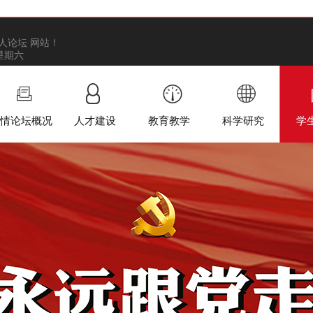
人论坛 网站！
 星期六
情论坛概况
人才建设
教育教学
科学研究
学