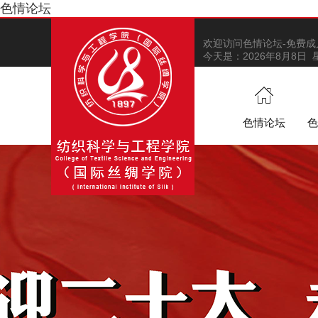
色情论坛
欢迎访问色情论坛-免费成
今天是：
2026年8月8日
色情论坛
色