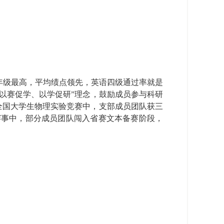
年级最高，平均绩点领先，英语四级通过率就是
以赛促学、以学促研”理念，鼓励成员参与科研
届全国大学生物理实验竞赛中，支部成员团队获三
赛事中，部分成员团队闯入省赛文本备赛阶段，