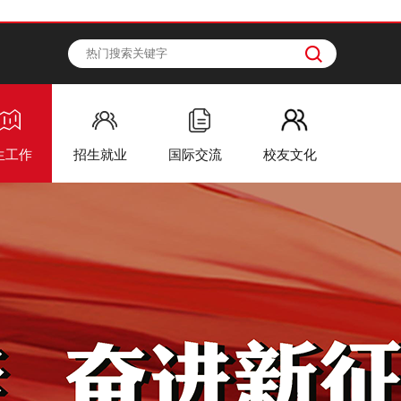
生工作
招生就业
国际交流
校友文化