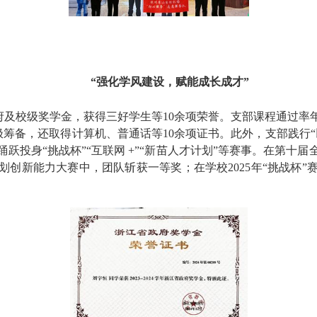
“强化学风建设，赋能成长成才”
府及校级奖学金，获得三好学生等
10
余项荣誉。支部课程通过率
极筹备，还取得计算机、普通话等
10
余项证书。此外，支部践行“
跃投身“挑战杯”“互联网
+
”“新苗人才计划”等赛事。在第十
划创新能力大赛中，团队斩获一等奖；在学校
2025
年“挑战杯”