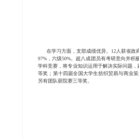
在学习方面，支部成绩优异。
12
人获省政
97%
，六级
50%
。超八成团员有考研意向并积
学科竞赛，将专业知识运用于解决实际问题，踊
等奖；第十四届全国大学生纺织贸易与商业策
另有团队获院赛三等奖。