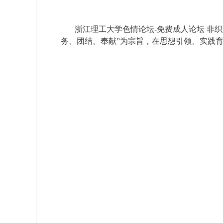
浙江理工大学色情论坛-免费成人论坛 非
务、团结、奉献”为宗旨，在思想引领、实践